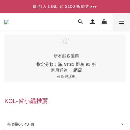
🟩 加入 LINE 領 $100 折價券 ▸▸▸
⭐ 口罩買 5 送 1 / 買 10 送 2 ▸▸▸
⭐ 口罩買 5 送 1 / 買 10 送 2 ▸▸▸
所有顧客適用
指定分類：滿 NT$1 即享 95 折
適用通路：
網店
條款與細則
KOL-省小編推薦
每頁顯示 48 個