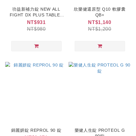
功益新補力錠 NEW ALL
欣樂健還原型 Q10 軟膠囊
FIGHT DX PLUS TABLET
QB+
60錠
NT$931
NT$1,140
NT$980
NT$1,200
錦麗妍錠 REPROL 90 錠
樂健人生錠 PROTEOL G
90錠