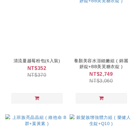
清流蔓越莓粉包(6入裝)
養顏美容水澎細嫩組 ( 錦麗
妍錠+BB美芙糖衣錠 )
NT$352
NT$2,749
NT$370
NT$3,060