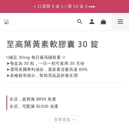
⭐ 口罩買 5 送 1 / 買 10 送 2 ▸▸▸
⭐ 口罩買 5 送 1 / 買 10 送 2 ▸▸▸
🟩 加入 LINE 領 $100 折價券 ▸▸▸
⭐ 口罩買 5 送 1 / 買 10 送 2 ▸▸▸
至高葉黃素軟膠囊 30 錠
\\補足 30mg 每日最高攝取量 //
➤每盒為 30 粒，一日一粒可食用 30 天份
➤選用美國專利成份，葉黃素含量高達 80%
➤多種植萃成分，幫助亮晶晶舒適水潤
全店，超商滿 $999 免運
全店，宅配滿 $1500 免運
查看更多