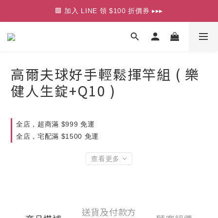
🟩 加入 LINE 領 $100 折價券 ▸▸▸
⭐ 口罩買 5 送 1 / 買 10 送 2 ▸▸▸
⭐ 口罩買 5 送 1 / 買 10 送 2 ▸▸▸
高爾夫球好手輕鬆揮竿組 ( 樂
健人生錠+Q10 )
全店，超商滿 $999 免運
全店，宅配滿 $1500 免運
查看更多
送貨及付款方